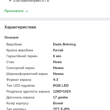
USB-накопичувач 8 ГБ
Приховати
Характеристики
Основні
Виробник
Dade Behring
Країна виробник
Китай
Гарантійний термін
6 міс
Стан
Нове
Сенсорний екран
Немає
Широкоформатний екран
Немає
Формат екрана
4:3
Тип LED-підсвітки
RGB LED
Роздільна здатність екрана
1280×1024
Діагональ екрана
17 дюйм
Колір корпусу
Білий
Тип матриці
TFT E-IPS