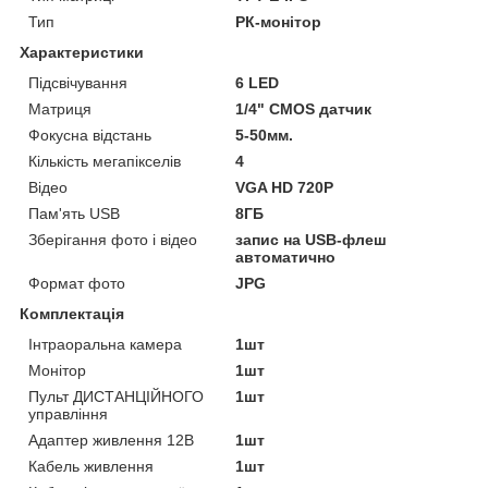
Тип
РК-монітор
Характеристики
Підсвічування
6 LED
Матриця
1/4" CMOS датчик
Фокусна відстань
5-50мм.
Кількість мегапікселів
4
Відео
VGA HD 720P
Пам'ять USB
8ГБ
Зберігання фото і відео
запис на USB-флеш
автоматично
Формат фото
JPG
Комплектація
Інтраоральна камера
1шт
Монітор
1шт
Пульт ДИСТАНЦІЙНОГО
1шт
управління
Адаптер живлення 12В
1шт
Кабель живлення
1шт