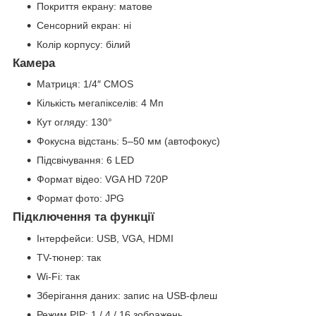
Покриття екрану: матове
Сенсорний екран: ні
Колір корпусу: білий
Камера
Матриця: 1/4″ CMOS
Кількість мегапікселів: 4 Мп
Кут огляду: 130°
Фокусна відстань: 5–50 мм (автофокус)
Підсвічування: 6 LED
Формат відео: VGA HD 720P
Формат фото: JPG
Підключення та функції
Інтерфейси: USB, VGA, HDMI
TV-тюнер: так
Wi-Fi: так
Зберігання даних: запис на USB-флеш
Режим PIP: 1 / 4 / 16 зображень