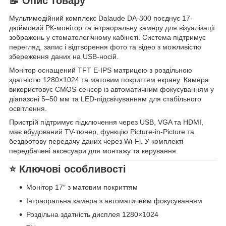
📝 Опис товару
Мультимедійний комплекс Dalaude DA-300 поєднує 17-
дюймовий РК-монітор та інтраоральну камеру для візуалізації
зображень у стоматологічному кабінеті. Система підтримує
перегляд, запис і відтворення фото та відео з можливістю
збереження даних на USB-носій.
Монітор оснащений TFT E-IPS матрицею з роздільною
здатністю 1280×1024 та матовим покриттям екрану. Камера
використовує CMOS-сенсор із автоматичним фокусуванням у
діапазоні 5–50 мм та LED-підсвічуванням для стабільного
освітлення.
Пристрій підтримує підключення через USB, VGA та HDMI,
має вбудований TV-тюнер, функцію Picture-in-Picture та
бездротову передачу даних через Wi-Fi. У комплекті
передбачені аксесуари для монтажу та керування.
⭐ Ключові особливості
Монітор 17″ з матовим покриттям
Інтраоральна камера з автоматичним фокусуванням
Роздільна здатність дисплея 1280×1024