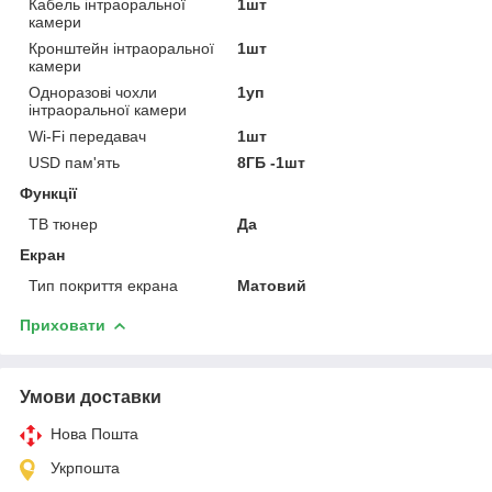
Кабель інтраоральної
1шт
камери
Кронштейн інтраоральної
1шт
камери
Одноразові чохли
1уп
інтраоральної камери
Wi-Fi передавач
1шт
USD пам'ять
8ГБ -1шт
Функції
ТВ тюнер
Да
Екран
Тип покриття екрана
Матовий
Приховати
Умови доставки
Нова Пошта
Укрпошта