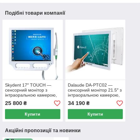
Подібні товари компанії
Skydent 17″ TOUCH —
Dalaude DA-PTC02 —
сенсорний монітор з
сенсорний монітор 21.5″ з
інтраоральною камерою,
інтраоральною камерою,
Intel E3950, 4 GB RAM,
Windows, Intel Core i3, 8
25 800
34 190
₴
₴
128 GB SSD, Wi-Fi
GB RAM, 128 GB SSD, Wi-
Fi
Купити
Купити
Акційні пропозиції та новинки