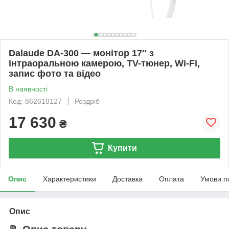
Dalaude DA-300 — монітор 17″ з
інтраоральною камерою, TV-тюнер, Wi-Fi,
запис фото та відео
В наявності
Код: 862618127
Роздріб
17 630
₴
Купити
Опис
Характеристики
Доставка
Оплата
Умови п
Опис