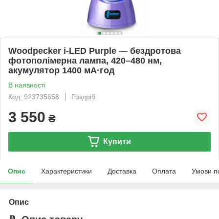
Woodpecker i-LED Purple — бездротова
фотополімерна лампа, 420–480 нм,
акумулятор 1400 мА·год
В наявності
Код: 923735658
Роздріб
3 550
₴
Купити
Опис
Характеристики
Доставка
Оплата
Умови п
Опис