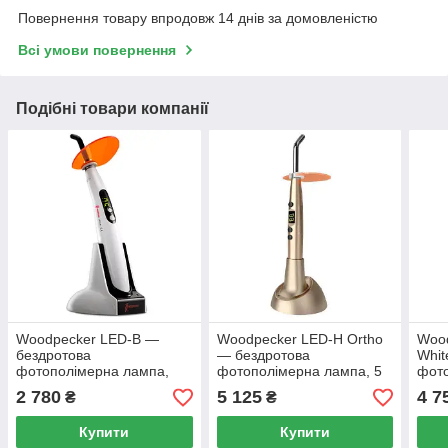
Повернення товару впродовж 14 днів за домовленістю
Всі умови повернення
Подібні товари компанії
Woodpecker LED-B —
Woodpecker LED-H Ortho
Wood
бездротова
— бездротова
Whit
фотополімерна лампа,
фотополімерна лампа, 5
фото
420–480 нм, акумулятор
W, 420–480 нм,
W, 3
2 780
5 125
4 7
₴
₴
2200 мА·год
акумулятор 2200 мА·год
акум
Купити
Купити