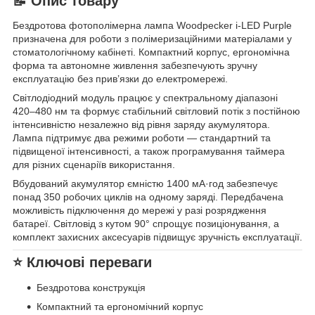
📝 Опис товару
Бездротова фотополімерна лампа Woodpecker i-LED Purple
призначена для роботи з полімеризаційними матеріалами у
стоматологічному кабінеті. Компактний корпус, ергономічна
форма та автономне живлення забезпечують зручну
експлуатацію без прив’язки до електромережі.
Світлодіодний модуль працює у спектральному діапазоні
420–480 нм та формує стабільний світловий потік з постійною
інтенсивністю незалежно від рівня заряду акумулятора.
Лампа підтримує два режими роботи — стандартний та
підвищеної інтенсивності, а також програмування таймера
для різних сценаріїв використання.
Вбудований акумулятор ємністю 1400 мА·год забезпечує
понад 350 робочих циклів на одному заряді. Передбачена
можливість підключення до мережі у разі розрядження
батареї. Світловід з кутом 90° спрощує позиціонування, а
комплект захисних аксесуарів підвищує зручність експлуатації.
⭐ Ключові переваги
Бездротова конструкція
Компактний та ергономічний корпус