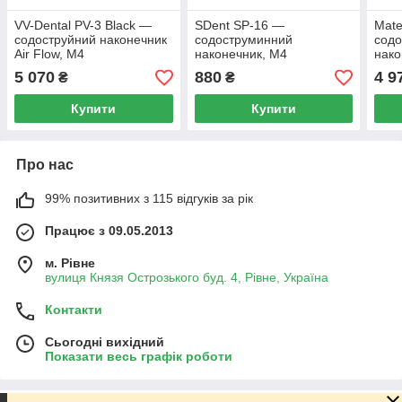
VV-Dental PV-3 Black —
SDent SP-16 —
Mate
содоструйний наконечник
содоструминний
сод
Air Flow, M4
наконечник, M4
нако
5 070
880
4 9
₴
₴
Купити
Купити
Про нас
99% позитивних з 115 відгуків за рік
Працює з 09.05.2013
м. Рівне
вулиця Князя Острозького буд. 4, Рівне, Україна
Контакти
Сьогодні вихідний
Показати весь графік роботи