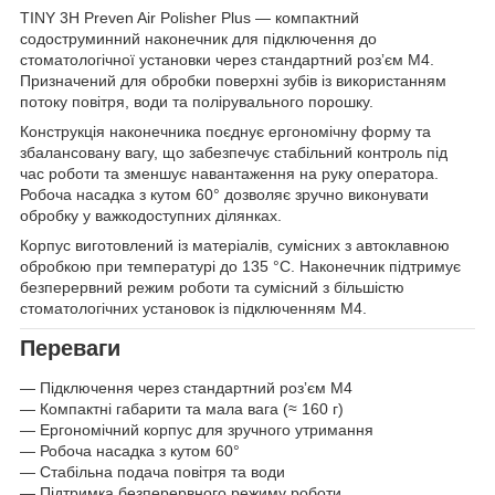
TINY 3H Preven Air Polisher Plus — компактний
содоструминний наконечник для підключення до
стоматологічної установки через стандартний розʼєм M4.
Призначений для обробки поверхні зубів із використанням
потоку повітря, води та полірувального порошку.
Конструкція наконечника поєднує ергономічну форму та
збалансовану вагу, що забезпечує стабільний контроль під
час роботи та зменшує навантаження на руку оператора.
Робоча насадка з кутом 60° дозволяє зручно виконувати
обробку у важкодоступних ділянках.
Корпус виготовлений із матеріалів, сумісних з автоклавною
обробкою при температурі до 135 °C. Наконечник підтримує
безперервний режим роботи та сумісний з більшістю
стоматологічних установок із підключенням M4.
Переваги
— Підключення через стандартний розʼєм M4
— Компактні габарити та мала вага (≈ 160 г)
— Ергономічний корпус для зручного утримання
— Робоча насадка з кутом 60°
— Стабільна подача повітря та води
— Підтримка безперервного режиму роботи