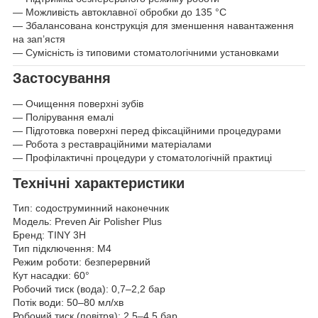
— Можливість автоклавної обробки до 135 °C
— Збалансована конструкція для зменшення навантаження
на зап’ястя
— Сумісність із типовими стоматологічними установками
Застосування
— Очищення поверхні зубів
— Полірування емалі
— Підготовка поверхні перед фіксаційними процедурами
— Робота з реставраційними матеріалами
— Профілактичні процедури у стоматологічній практиці
Технічні характеристики
Тип: содоструминний наконечник
Модель: Preven Air Polisher Plus
Бренд: TINY 3H
Тип підключення: M4
Режим роботи: безперервний
Кут насадки: 60°
Робочий тиск (вода): 0,7–2,2 бар
Потік води: 50–80 мл/хв
Робочий тиск (повітря): 2,5–4,5 бар