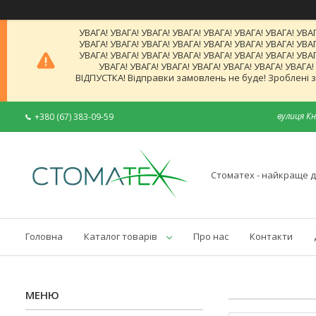
УВАГА! УВАГА! УВАГА! УВАГА! УВАГА! УВАГА! УВАГА! УВАГ
УВАГА! УВАГА! УВАГА! УВАГА! УВАГА! УВАГА! УВАГА! УВАГ
УВАГА! УВАГА! УВАГА! УВАГА! УВАГА! УВАГА! УВАГА! УВАГ
УВАГА! УВАГА! УВАГА! УВАГА! УВАГА! УВАГА! УВАГА
ВІДПУСТКА! Відправки замовлень не буде! Зроблені за
вулиця Кн
+380 (67) 383-09-59
Стоматех - найкраще д
Головна
Каталог товарів
Про нас
Контакти