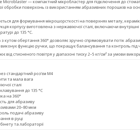
de Microblaster — компактний мікробластер для підключення до стомат
ої обробки поверхонь із використанням абразивних порошків на осно
ується для формування мікрошорсткості на поверхнях металу, керамі
укція корпусу виготовлена з нержавіючої сталі, включаючи внутрішні
атурі до 135 °C.
з кутом обертання 360° дозволяє зручно спрямовувати потік абразив
 виконує функцію ручки, що покращує балансування та контроль під 
є від стисненого повітря у діапазоні тиску 2–5 кг/см² за умови вико
ез стандартний розʼєм M4
ити та мала вага
іючої сталі
клавування до 135 °C
ка на 360°
ість для абразиву
азивами 20–80 мкм
роль подачі абразиву
ання в руці
бінету та лабораторії