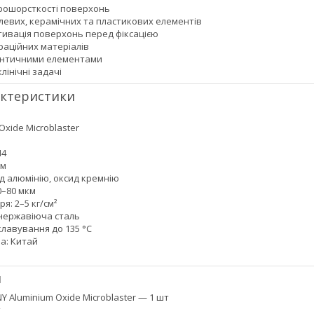
рошорсткості поверхонь
левих, керамічних та пластикових елементів
ивація поверхонь перед фіксацією
аційних матеріалів
онтичними елементами
лінічні задачі
актеристики
Oxide Microblaster
M4
 м
д алюмінію, оксид кремнію
0–80 мкм
я: 2–5 кг/см²
 нержавіюча сталь
клавування до 135 °C
а: Китай
я
Y Aluminium Oxide Microblaster — 1 шт
т