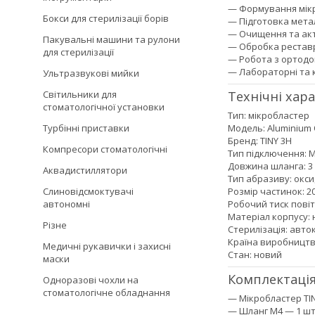
— Формування мік
Бокси для стерилізації борів
— Підготовка мета
— Очищення та акт
Пакувальні машини та рулони
— Обробка реставр
для стерилізації
— Робота з ортод
— Лабораторні та к
Ультразвукові мийки
Технічні хар
Світильники для
стоматологічної установки
Тип: мікробластер
Модель: Aluminium 
Турбінні приставки
Бренд: TINY 3H
Компресори стоматологічні
Тип підключення: 
Довжина шланга: 3
Аквадистиллятори
Тип абразиву: окси
Розмір частинок: 2
Слиновідсмоктувачі
Робочий тиск повітр
автономні
Матеріал корпусу:
Різне
Стерилізація: авто
Країна виробництв
Медичні рукавички і захисні
Стан: новий
маски
Комплектаці
Одноразові чохли на
стоматологічне обладнання
— Мікробластер TIN
— Шланг M4 — 1 ш