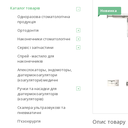
Каталог товарів
Новинка
Одноразова стоматологічна
продукція
Ортодонтія
Наконечники стоматологічні
Сервіс і запчастини
Спрей - мастило для
наконечників
Апекслокаторы, эндомоторы,
діатермокоагулятори
(коагулятори) медичні
Ручки та насадки для
діатермокоагуляторів
(коагуляторів)
Скалера ультразвукові та
пневматичні
Опис товару
П'єзохірургія