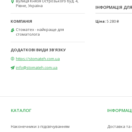
вулиця Князя Острозького буд. 4,
Рівне, Україна
ІНФОРМАЦІЯ ДЛ
Ціна:
5 280 ₴
Стоматех - найкраще для
стоматолога
https://stomateh.com.ua
info@stomateh.com.ua
КАТАЛОГ
ІНФОРМАЦ
Наконечники з підсвічуванням
Доставка та