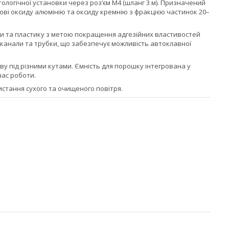
ологічної установки через розʼєм M4 (шланг 3 м). Призначений
ві оксиду алюмінію та оксиду кремнію з фракцією частинок 20–
ки та пластику з метою покращення адгезійних властивостей
 канали та трубки, що забезпечує можливість автоклавної
у під різними кутами. Ємність для порошку інтегрована у
час роботи.
ристання сухого та очищеного повітря.