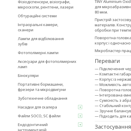
TINY Aluminium Oxi
Фізіодіспенсери, візіографи,
для мікроабразивн
мікроскопи, рентгени, лазери
80 мкм.
Обтураційні системи
Пристрій застосов
Інтраоральні камери,
матеріалів. Констр
сканери
обробки при темпер
Поворотна головка 
Лампи для відбілювання
корпус і одночасно
зубів
Мікробластер працю
Фотополімерні лампи
Переваги
Аксесуари для фотополімерних
ламп
— Підключення чер
— Компактні габар
Бінокуляри
— Корпус із нержав
Портативні бормашини,
— Можливість авто
фрезери та мікродвигуни
— Поворотна голов
— Інтегрована ємн
Зуботехнічне обладнання
— Сумісність з абр
— Стабільний конт
Насадки для скалера
— Зручне балансув
Файли SOCO, SC файли
— Підходить для ка
Ендодонтичний
Застосування
інструментарій