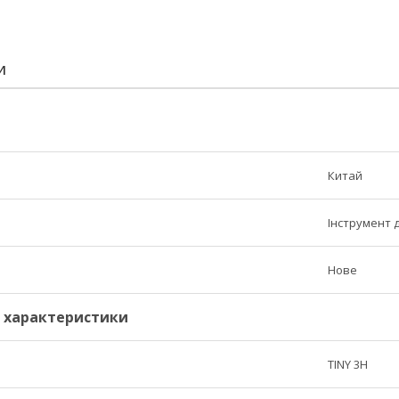
И
Китай
Інструмент 
Нове
і характеристики
TINY 3H